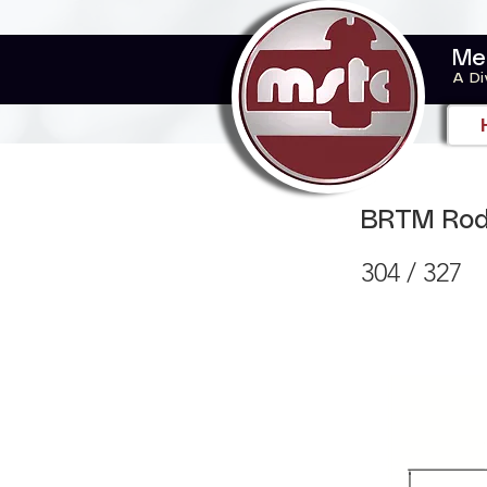
Me
A Di
BRTM Rod
304 / 327